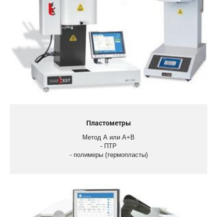
Пластометры
Метод А или А+В
- ПТР
- полимеры (термопласты)