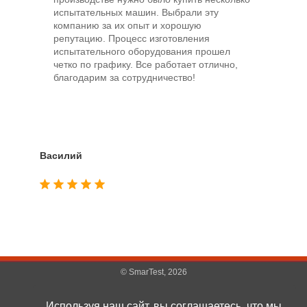
испытательных машин. Выбрали эту
об
компанию за их опыт и хорошую
ла
репутацию. Процесс изготовления
по
испытательного оборудования прошел
уд
четко по графику. Все работает отлично,
об
благодарим за сотрудничество!
в 
уд
Василий
Вади
© SmarTest, 2026
Популярные разделы:
Универсальные разрывные машины
|
Пластометры
|
Маятниковые копры
Используя наш сайт, вы соглашаетесь, что мы