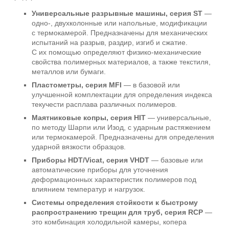
Универсальные разрывные машины, серия ST
—
одно-, двухколонные или напольные, модификации
с термокамерой. Предназначены для механических
испытаний на разрыв, раздир, изгиб и сжатие.
С их помощью определяют физико-механические
свойства полимерных материалов, а также текстиля,
металлов или бумаги.
Пластометры, серия MFI
— в базовой или
улучшенной комплектации для определения индекса
текучести расплава различных полимеров.
Маятниковые копры, серия HIT
— универсальные,
по методу Шарпи или Изод, с ударным растяжением
или термокамерой. Предназначены для определения
ударной вязкости образцов.
Приборы HDT/Vicat, серия VHDT
— базовые или
автоматические приборы для уточнения
деформационных характеристик полимеров под
влиянием температур и нагрузок.
Системы определения стойкости к быстрому
распространению трещин для труб, серия RCP
—
это комбинация холодильной камеры, копера