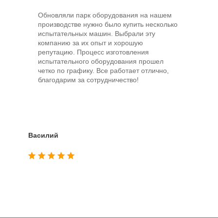
Обновляли парк оборудования на нашем
Ис
производстве нужно было купить несколько
пр
испытательных машин. Выбрали эту
об
компанию за их опыт и хорошую
ла
репутацию. Процесс изготовления
по
испытательного оборудования прошел
уд
четко по графику. Все работает отлично,
об
благодарим за сотрудничество!
в 
уд
Василий
Вади